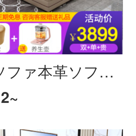
華生縁ソファ本革ソファーヘッド層牛皮現代簡単多機能客間回転ソファー北欧サイズの木造フレームワークの皮芸ソファーセット家具スポンジタイプのソファセット+茶キャビネット+1テーブル6椅子(帯電)+ベット+タンス+化粧台
12~