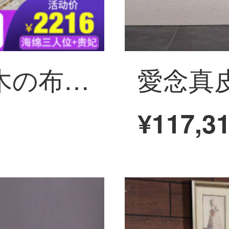
華生縁ソファの木の布芸ソファーの新しい中国式は、貴妃の角を回転するソファーのリビングルームと冬夏の両用の小型の部屋型の家具のスポンジタイプの1+2+3+方の数+お茶の電気+テーブルの4つの椅子+ベット+タンス+化粧台
¥117,3