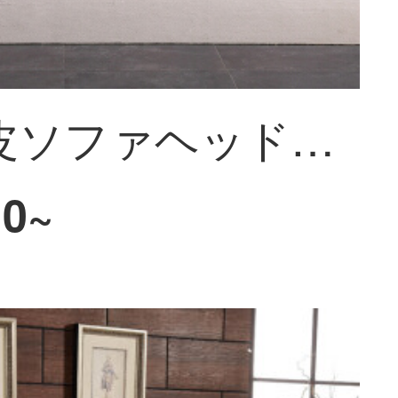
愛念真皮ソファヘッド層牛革の小型タイプ三人の意味式軽い贅沢なダウンジャケットの角ソファーの組み合わせは簡単な客間家具の1878〓（zhi）を組み合わせます。
10~