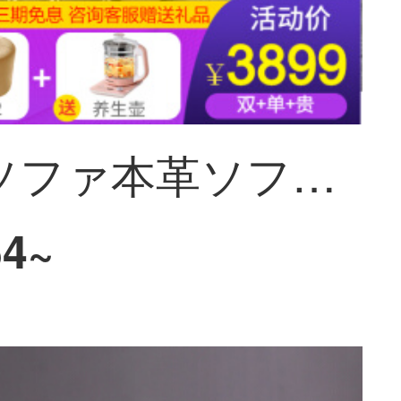
華生縁ソファ本革ソファヘッドカバー現代簡単多機能客間回転ソファー北欧サイズの木製フレーム皮芸ソファーセット家具用ラテックスソファーセット+お茶キャビネット+1テーブル6椅子(帯電)+ベッド+箪笥+化粧台
54~