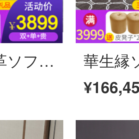
華生縁ソファ本革ソファーヘッド層牛皮現代簡単多機能客間回転ソファー北欧サイズの木造フレームワークの皮芸ソファーセット家具スポンジタイプのソファセット+茶キャビネット+1テーブル6椅子(帯電)+ベット+タンス+化粧台
¥166,4