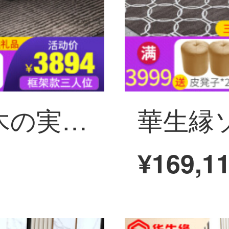
華生縁金糸胡桃木の実木ソファーの組み合わせが軽い豪華な新中国式セットの小型ソファー現代簡単なリビングルームの家具のフレームワークのバージョン1+2+3+お茶の電気+テーブル6椅子(1.4メートル)+ベッド+化粧台
¥169,1