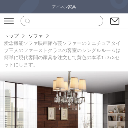
アイネン家具
トップ
ソファ
愛念機能ソファ映画館布芸ソファーのミニチュアタイ
プ三人のファーストクラスの客室のシングルルームは
簡単に現代客間の家具を注文して黄色の本革1+2+3セ
ットにします。