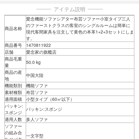
アイテム説明
愛念機能ソファシアター布芸ソファー小室タイプ三人
のファーストクラスの客室のシングルルームは簡単に
商品名称
現代客間家具を注文して黄色の本革1+2+3セットにしま
す。
商品番号
1470811922
店舗
愛念家の旗艦店
商品毛重
50.0 kg
量
商品の産
中国大陸
地
機能類別
機能ソファ
素材種類
布芸ソファ
適用面積
小型タイプ（60㎡以下）
パッキン:
パッキン:スポンジ
スポンジ
適用人数
多人ソファ
ソファー
の組み合
一文字型
わせパタ