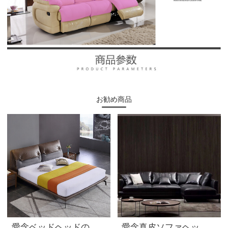
お勧め商品
愛念ベッドヘッドの牛皮ベッド1.8メートルダブルベッドの真皮ベッドイタリアの簡易ベッドの主な寝室のベッドの大きいベッドの結婚ベッド1847〓〓〓ブラウンの灰色のベッド+マットレス*2
愛念真皮ソファヘッド層牛皮の回転角ソファセットの小型タイプ3人の現代簡単なリビングルーム家具