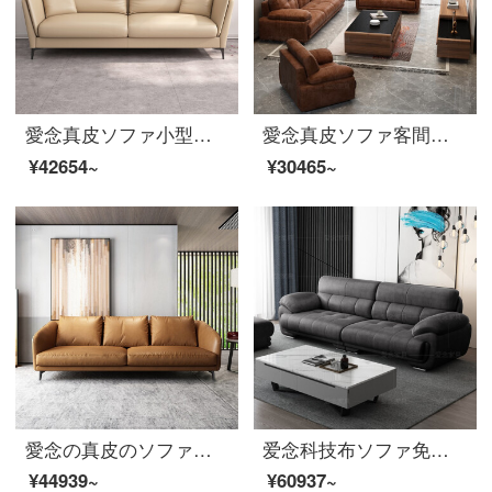
愛念真皮ソファ小型タイプ3人の頭の層の牛皮の回転角ソファセット意式軽い豪華客間家具1816〓黄色【頭の層のナパの皮/ダウンジャケット】2.2 m 3人位（2つのカバン）
愛念真皮ソファ客間三人の頭層牛革の回転角ソファービジネスオフィスの組み合わせは簡単で現代のサイズの戸型家具369芫芫の茶色のエンドル/青い科学技術布の三人のソファーを予約します。
¥42654~
¥30465~
愛念の真皮のソファーヘッド層の牛皮北欧の小型住宅タイプの三人はイタリア式の軽い豪華客間家具989〓カーキの黄色の真皮2.8メートルの大きい四人です。
爱念科技布ソファ免三人位洗濯サイズ戸型布芸ソファーセット简约现代リビング家具深灰色科技布1+1+3セット
¥44939~
¥60937~