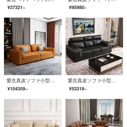
¥37321~
¥95980~
愛念真皮ソファ小型タイプ三人の頭層牛皮回転角ソファセットはシンプルで現代客間家具1908〓オレンジ色
愛念真皮ソファ小型タイプ三人の頭層牛革オフィスの組み合わせは簡単で現代客間家具816龚黒二位+単位+貴妃(方向備考)
¥104359~
¥53319~