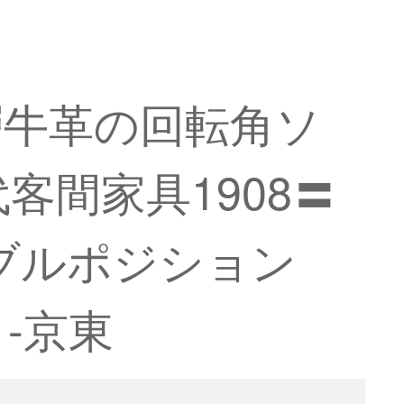
層牛革の回転角ソ
間家具1908〓
ブルポジション
-京東