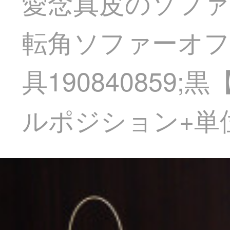
愛念真皮のソファ
転角ソファーオ
具19084085
ルポジション+単