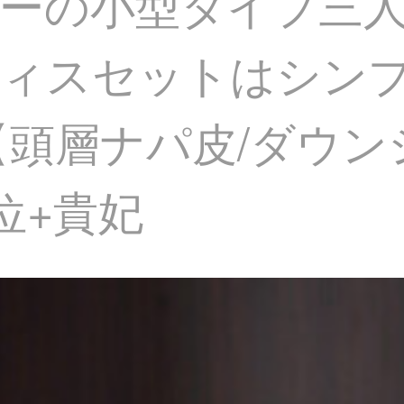
ーの小型タイプ三
フィスセットはシン
9;黒【頭層ナパ皮/ダ
位+貴妃