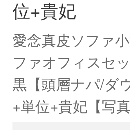
位+貴妃
愛念真皮ソファ小
ファオフィスセッ
黒【頭層ナパ/ダ
+単位+貴妃【写