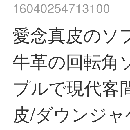
16040254713100
愛念真皮のソ
牛革の回転角
プルで現代客間家
皮/ダウンジ