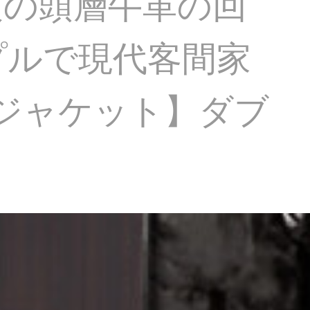
人の頭層牛革の回
プルで現代客間家
ウンジャケット】ダブ