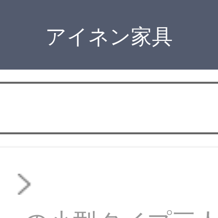
アイネン家具
ァ