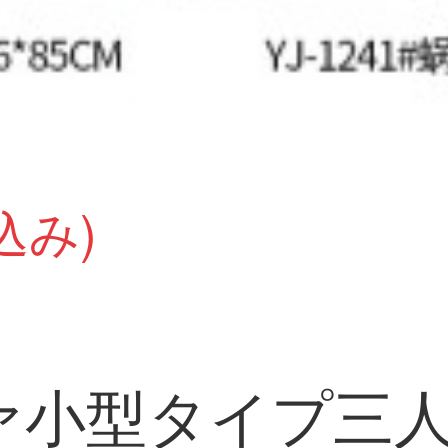
込み)
ァ小型タイプ三