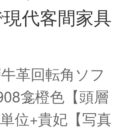
で現代客間家具
層牛革回転角ソフ
08龛橙色【頭層
単位+貴妃【写真