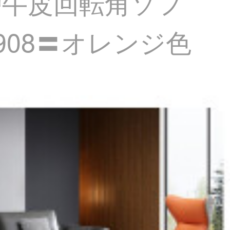
層牛皮回転角ソフ
08〓オレンジ色