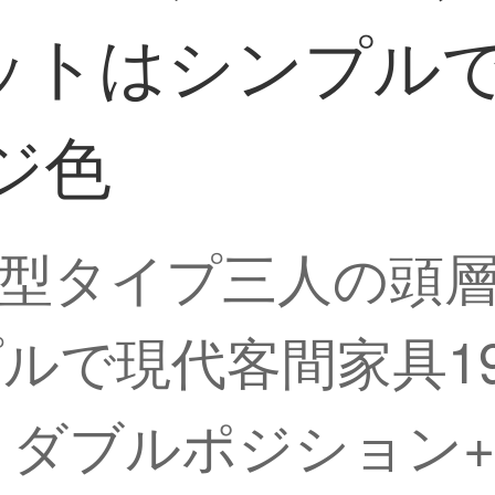
ットはシンプル
ジ色
型タイプ三人の頭
ルで現代客間家具19
】ダブルポジション+