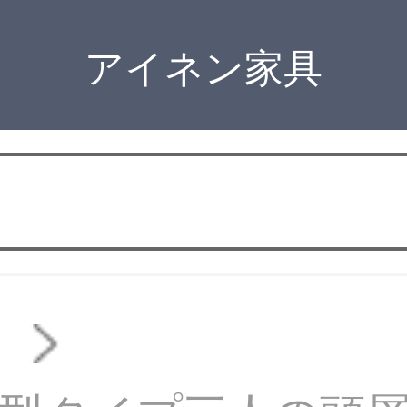
アイネン家具
ァ