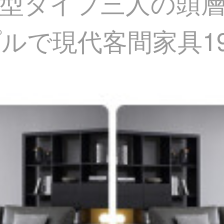
型タイプ三人の頭
ルで現代客間家具19