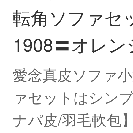
転角ソファセ
1908〓オレン
愛念真皮ソファ小
ァセットはシンプ
ナパ皮/羽毛軟包