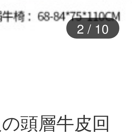
2
/
10
人の頭層牛皮回