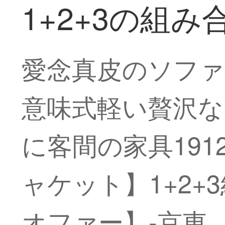
1+2+3の組
愛念真皮のソファ
意味式軽い贅沢な
に客間の家具19
ャケット】1+2
オファー】-京東