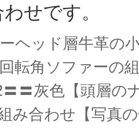
み合わせです。
ーヘッド層牛革の
回転角ソファーの
12〓〓灰色【頭層の
+3組み合わせ【写真