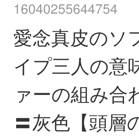
16040255644754
愛念真皮のソ
イプ三人の意
ァーの組み合わ
〓灰色【頭層