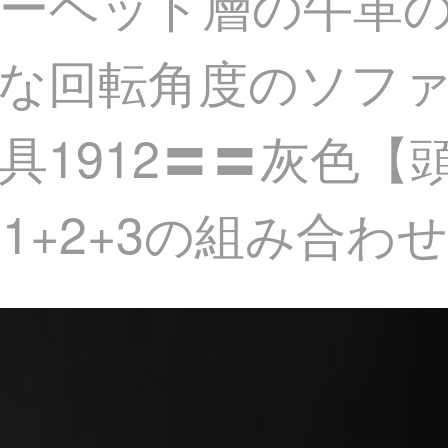
ーヘッド層の牛革
な回転角度のソフ
具1912〓〓灰色【
1+2+3の組み合わ