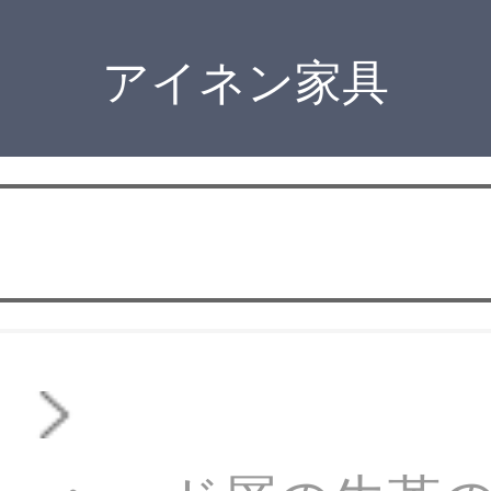
アイネン家具
ァ