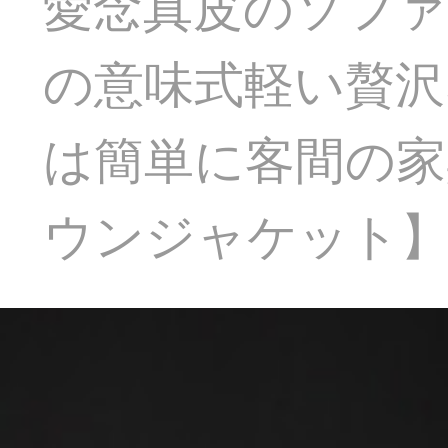
愛念真皮のソファ
の意味式軽い贅沢
は簡単に客間の家
ウンジャケット】