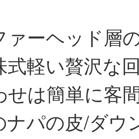
ファーヘッド層
味式軽い贅沢な
せは簡単に客間の
のナパの皮/ダウ