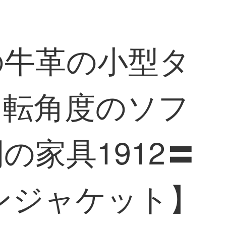
の牛革の小型タ
回転角度のソフ
家具1912〓
ンジャケット】