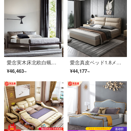
愛念実木床北欧白蝋木床1.8 mダブルベッドの結婚ベッドの主なベッドのベルトは柔らかいです。黒の龛床+198啜乳胶マットレス+マットレス*2
愛念真皮ベッド1.8メートルダブルベッドヘッドの牛皮ベッドベッドベッドベッドルームの大ベッドの結婚ベッドの1.5メートルのベルトは柔らかくて、簡単な現代家具の8055〓黄ベッド+198〓乳用ゴムマットレス+マットレス*2
¥46,463~
¥44,177~