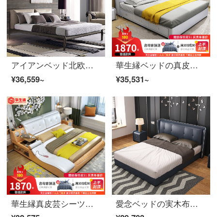
アイアンベッド北欧の実木ベッド1.8メートルダブルベッドのホワイトワックスベッドのベッドルームの結婚ベッドの大きいベッドのベルトは柔らかいです。胡桃色の〓ベッド+198〓ラテックスマットレス+マットレス*1
華生縁ベッドの真皮ベッドのダブルベッドの現代簡単な結婚ベッドの皮芸ベッドの主な寝室の家具の1.5/1.8メートルの実木のフレームの大きいベッドの1800 MM*2000 MM旗艦版ベッド+ラテックスのマットレス
¥36,559~
¥35,531~
華生縁真皮芸シーツツインベッド現代簡単結婚ベッド家具1.5 m 1.8 mアップグレードモデル+ココナッツブラウンマットレス
愛念ベッドの実木布ベッドは1.8メートルダブルベッドの婚床1.5メートルの近代的なシンプルな寝室家具の真皮シングルベッド一枚（色は予約制です。カスタマーサービスに連絡してください。）1800*2000