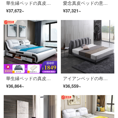
華生縁ベッドの真皮ベッドのダブルベッドの実木ベッドの欧式の王女の結婚式ベッドの現代簡単な高箱の保管物の大きいベッドの1.5メートルの1.8メートルの2.0メートルの寝室の家具の柔らかいベッドの1.8*2 M旗艦の版のベッド+1つの箱+ゴムの寝具のマットレス
愛念真皮ベッドの意味式の軽い豪華なダブルベッド1.8メートルの大きいベッドの結婚ベッドの主な寝室のベッドの1.5メートルのベルトの柔らかいのはSW 2004〓緑色のシングルベッド（1.8*2.0）に頼っています。
¥37,672~
¥37,321~
華生縁ベッドの真皮ベッドの寝室の軟ベッドの結婚ベッドの引き出し1.8メートルの多機能高箱のベッドの主な寝台は現代で簡単です。大きなベッドのシングルダブルベッドの家具1.8*2 M（色の伝言）旗艦のベッド+2箱+ラテックスのマットレス
アイアンベッドの布芸ベッド北欧のダブルベッド1.8メートルの布ベッドの結婚式の簡単な羽毛ベッドの寝室の家具1898〓灰色のベッド+198〓ラテックスのマットレス
¥36,864~
¥36,559~