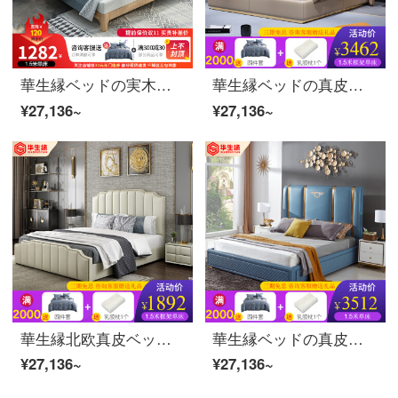
華生縁ベッドの実木ベッドのダブルベッドの北欧スタイルの結婚ベッドの主な寝室の家具の1.5/1.8メートルの実木フレームの大きなベッドの1.8メートル*2.0メートルのベッド+22 cmのラテックスベッド+マットレス*2
華生縁ベッドの真皮ベッド1.8メートルのシンプルで美しいです。ダブルベッドの結婚後、現代の1.5メートルのソフトな高箱によって物を保管します。アメリカ式の皮ベッドルームセットの家具は1.5*2メートルのフレームのシングルベッドです。
¥27,136~
¥27,136~
華生縁北欧真皮ベッドのメインベッドは現代簡単結婚ベッドの1.5 m/1.8 mダブルベッドの軽い桐寝室の皮のベッド家具セット1.5 mフレームのシングルベッド+マットレス*2+5 Dラテックスマットレス
華生縁ベッドの真皮ベッドは現代では軽奢で高級なベッドです。赤のダブルベッドは1.8メートル北欧のシンプルなヘッド層の牛皮の寝床は軟らかくて結婚式のベッドを包んでいます。
¥27,136~
¥27,136~