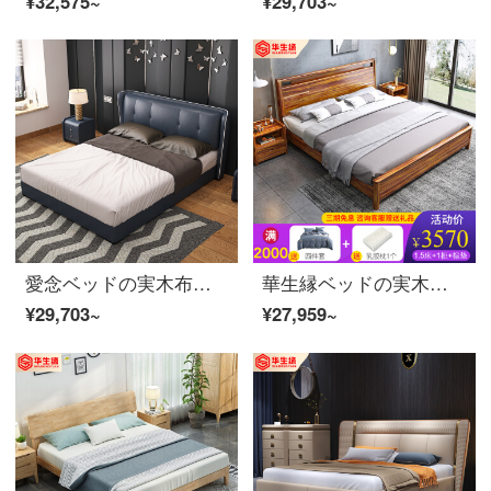
¥32,575~
¥29,703~
愛念ベッドの実木布ベッドは1.8メートルダブルベッドの婚床1.5メートルの近代的なシンプルな寝室家具の真皮シングルベッド一枚（色は予約制です。カスタマーサービスに連絡してください。）1800*2000
華生縁ベッドの実木ベッド1.8メートルの主な寝台の結婚式ベッドの新しい中国式の小型住宅のタイプの1.5メートルのシングルベッドの烏金木の全実木のダブルベッドの寝室のセットの家具の1.5*2メートルのシングルベッド+ココナッツのベッドのマットレス+マットレス*1
¥29,703~
¥27,959~