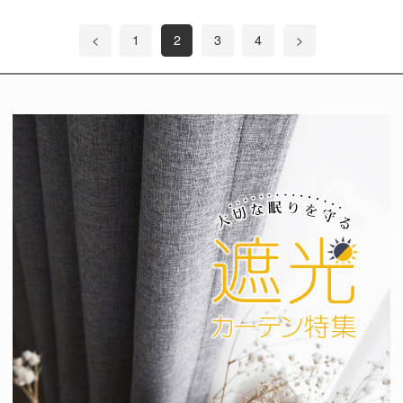
<
1
2
3
4
>