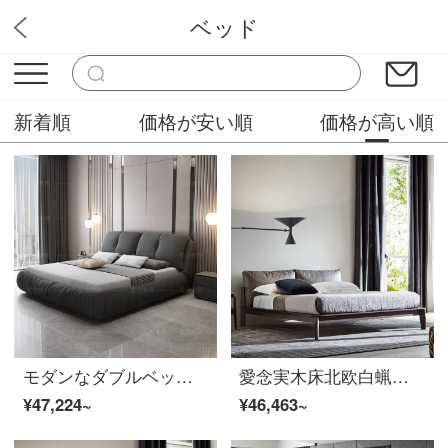
ベッド
アイネン家具
新着順
価格が安い順
価格が高い順
モダンなダブルベッド1.8メートルの主な寝室のベッドの結婚式ベッドのベルトは柔らかくて、842〓の深灰色の布芸ベッド+198〓乳用ゴムのマットレス+マットレス*2
愛念実木床北欧白蝋木床1.8 mダブルベッドの結婚ベッドの主なベッドのベルトは柔らかいです。黒の龛床+198啜乳胶マットレス+マットレス*2
¥47,224~
¥46,463~