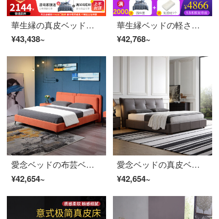
華生縁の真皮ベッドの寝室の軟ベッドの丸いベッドの結婚ベッドの1.5メートル1.8メートルの多機能の高箱のベッドの主な寝台は近代的で簡単です。家具の組み立てのための木製フレームのシングルのダブルベッドの1500*2000 mm旗艦版+ラテックスのマットレス+1つのベッドの頭台
華生縁ベッドの軽さと贅沢な真皮ベッドのダブルベッドの二人の主な寝床の下にある大気軟包の結婚ベッドの後、現代簡約港式ネットの紅ins風1.8メートルの簡単な寝室家具の1.5メートルのフレームベッド+ベッドの頭台*1
¥43,438~
¥42,768~
愛念ベッドの布芸ベッドの意味式の軽い贅沢なダブルベッドの1.8メートルの主な寝台の大きいベッドの結婚ベッドは簡単に寝室の家具の909〓〓〓写真の色のベッド+198〓乳のゴムのマットレスを約束します
愛念ベッドの真皮ベッド1.8メートルのダブルベッドは簡単に現代の皮のベッドの寝室の大きいベッドの結婚ベッドの1848〓写真の色のベッド+198〓乳のゴムのマットレスを予約します。
¥42,654~
¥42,654~