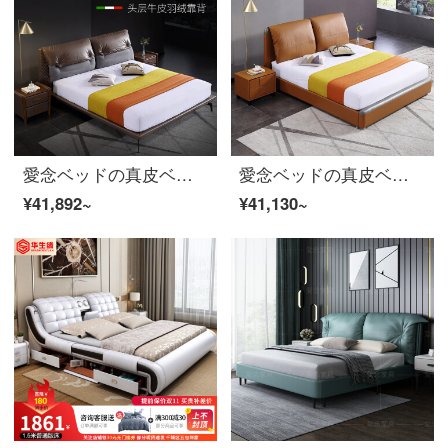
愛念ベッドの真皮ベッドイタリア式極短ダブルベッド1.8 mダウンジャケットの牛皮の大柄ベッドの結婚式ベッドは簡単にベッドルームの家具を予約します。
愛念ベッドの真皮ベッド北欧の小型部屋型1.8メートルダブルベッドのヘッド層の牛皮ベッドの主な寝床の近代的なシンプルなベッドルームの家具のカスタマイズ色は客用ベッド+ベッドのヘッドセット*2に連絡します。
¥41,892~
¥41,130~