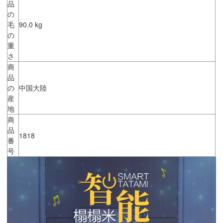
品
の
毛
90.0 kg
の
重
さ
商
品
の
中国大陸
産
地
商
品
1818
番
号