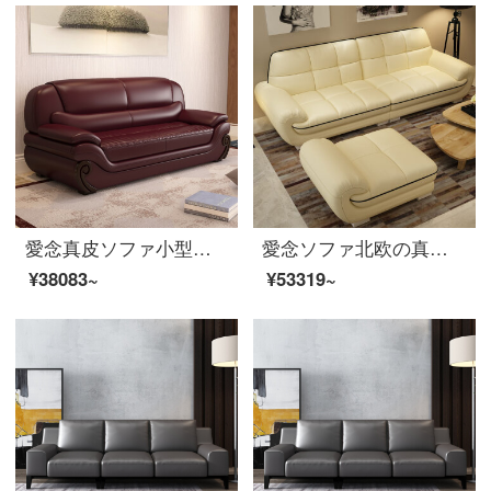
愛念真皮ソファ小型タイプ三人の頭層牛革ビジネスオフィスセット簡単に現代客間家具ワインレッド本革三人です。
愛念ソファ北欧の真皮のソファーヘッド層牛皮の3人の組み合わせは簡単で現代の小型客間の家具の浅い黄色の真皮の大きい4人のソファーの2.62メートル+足を踏みます。
¥38083~
¥53319~