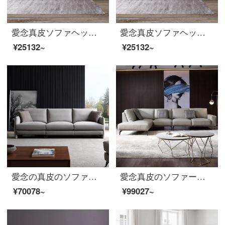
愛念真皮ソファヘッド層牛革三人の北欧サイズの回転角ソファセットはシンプルで現代客間家具1901葃深灰色【頭層ナパ/ダウンジャケット】シングルランキングです。
愛念真皮ソファヘッド層牛革三人の北欧サイズの回転角ソファセットはシンプルで現代客間家具1901葃深灰色【頭層ナパ/ダウンジャケット】シングルランキングです。
¥25132~
¥25132~
愛念の真皮のソファーの小型タイプ三人のイタリア式軽い贅沢な頭の階の牛皮の回転角のソファーの組み合わせは簡単に現代の客間の家具1902〓灰色【砂の真皮をつぶします/羽毛の柔らかい包み】2.1メートルの三人+足を踏みます
愛念真皮のソファーの小型タイプ三人のトップコートの回転角ソファーの組み合わせイタリア式の軽い豪華客間家具
¥70078~
¥99027~