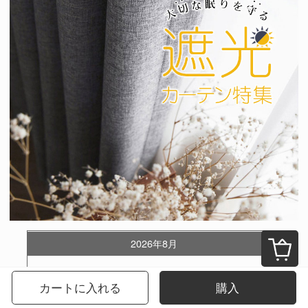
2026年8月
日
月
火
水
木
金
土
カートに入れる
購入