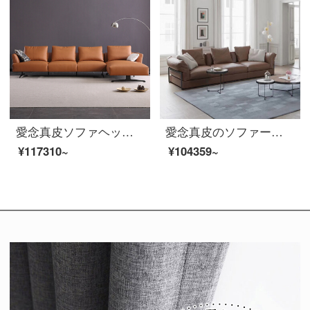
愛念真皮ソファヘッド層牛革の小型タイプ三人の意味式軽い贅沢なダウンジャケットの角ソファーの組み合わせは簡単な客間家具の1878〓（zhi）を組み合わせます。
愛念真皮のソファーの小型タイプ三人の頭の階の牛の皮のソファーの回転角度のソファーの組み合わせは簡単に現代の客間の家具の6046〓を表します。
¥117310~
¥104359~