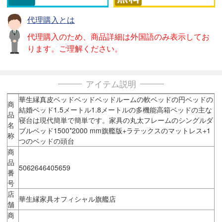
代理購入とは
代理購入のため、商品詳細は外国語のみ表示してお
ります。ご理解ください。
アイテム説明
華生縁真皮ベッドベッドベッドルームの軟ベッドの円ベッドの
商
結婚ベッド1.5メートル1.8メートルの多機能高箱ベッドの主な
品
寝台は現代簡単で簡単です。家具の丸太フレームのシングルダ
名
ブルベッド1500*2000 mm旗艦版+ラテックスのマットレス+1
称
つのベッドの頭台
商
品
5062646405659
番
号
店
華生縁家具オフィシャル旗艦店
舗
商