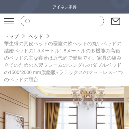
アイネン家具
トップ
ベッド
華生縁の真皮ベッドの寝室の軟ベッドの丸いベッドの
結婚ベッドの1.5メートル1.8メートルの多機能の高箱
のベッドの主な寝台は近代的で簡単です。家具の組み
立てのための木製フレームのシングルのダブルベッド
の1500*2000 mm旗艦版+ラテックスのマットレス+1つ
のベッドの頭台