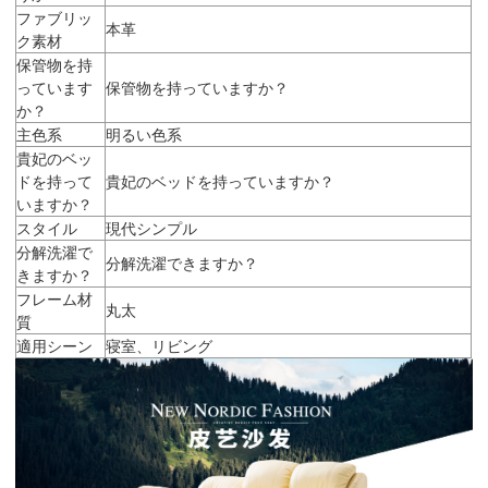
ファブリッ
本革
ク素材
保管物を持
っています
保管物を持っていますか？
か？
主色系
明るい色系
貴妃のベッ
ドを持って
貴妃のベッドを持っていますか？
いますか？
スタイル
現代シンプル
分解洗濯で
分解洗濯できますか？
きますか？
フレーム材
丸太
質
適用シーン
寝室、リビング