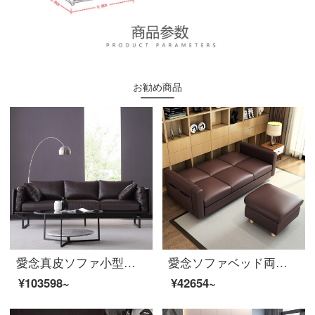
お勧め商品
愛念真皮ソファ小型タイプ3人の羽毛頭層牛皮回転角ソファセットイタリア式軽量豪華客間家具N 81著エンドル色【トップ牛革/ダウンジャケット】1+2+3セット
愛念ソファベッド両用多機能折りたたみ収納本革ソファーヘッド層牛革小型タイプ三人位簡単現代客間家具エンドル色本革三人位＋足
¥103598~
¥42654~