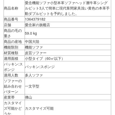
愛念機能ソファ小型本革ソファヘッド層牛革シング
商品名称
ルビット3人で簡単に現代客間家具浅い黄色の本革手
動ダブルビットを予約しました。
商品番号
1364379182
店舗
愛念家の旗艦店
商品の毛の
59.0 kg
重さ
商品の産地
中国大陸
機能類別
機能ソファ
材質種類
皮芸ソファー
適用面積
小型タイプ（60㎡以下）
パッキン:ス
パッキン:スポンジ
ポンジ
適用人数
多人ソファ
ソファーの
組み合わせ
一文字型
パターン
産業帯
佛山
カスタマイ
ズ可能かど
カスタマイズ可能
うか