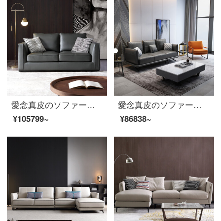
愛念真皮のソファーの小型タイプ三人の頭層牛革の回転角ソファーオフィスセットはシンプルで現代客間家具190840859;黒【頭層ナパ皮/ダウンジャケット】ダブルポジション+単位+貴妃
愛念真皮のソファーヘッド層の牛皮の小さい家型の3人の意味式は極簡単で、贅沢なリビングルームの回転角度のソファーの組み合わせは1876〓深灰色【頭層のナパの皮/ダウンジャケット】3.33メートルの大きい4人の位です。
¥105799~
¥86838~