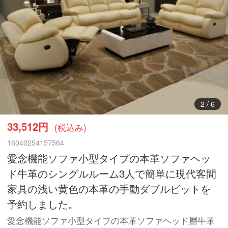
3
/
6
33,512円
(税込み)
16040254157564
愛念機能ソファ小型タイプの本革ソファヘッ
ド牛革のシングルルーム3人で簡単に現代客間
家具の浅い黄色の本革の手動ダブルビットを
予約しました。
愛念機能ソファ小型タイプの本革ソファヘッド層牛革