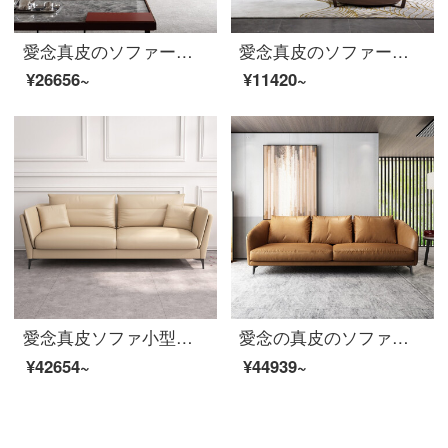
愛念真皮のソファーの大きさの戸型の頭の牛の回転角のソファーの組合せの意味式の軽い贅沢な客間の家具の19-33〓灰色
愛念真皮のソファーヘッドの牛皮三人の意式軽い贅沢な羽毛の回転角度のソファーの組み合わせは簡単にリビング家具1816〓浅い灰色の足を踏むことを約束します（単独で買うことを支持しません）。
¥26656~
¥11420~
愛念真皮ソファ小型タイプ3人の頭の層の牛皮の回転角ソファセット意式軽い豪華客間家具1816〓黄色【頭の層のナパの皮/ダウンジャケット】2.2 m 3人位（2つのカバン）
愛念の真皮のソファーヘッド層の牛皮北欧の小型住宅タイプの三人はイタリア式の軽い豪華客間家具989〓カーキの黄色の真皮2.8メートルの大きい四人です。
¥42654~
¥44939~