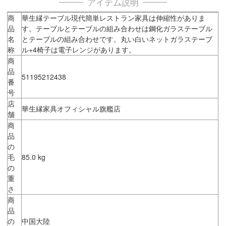
アイテム説明
商
華生縁テーブル現代簡単レストラン家具は伸縮性がありま
品
す。テーブルとテーブルの組み合わせは鋼化ガラステーブル
名
とテーブルの組み合わせです。丸い白いネットガラステーブ
称
ル+4椅子は電子レンジがあります。
商
品
51195212438
番
号
店
華生縁家具オフィシャル旗艦店
舗
商
品
の
毛
85.0 kg
の
重
さ
商
品
の
中国大陸