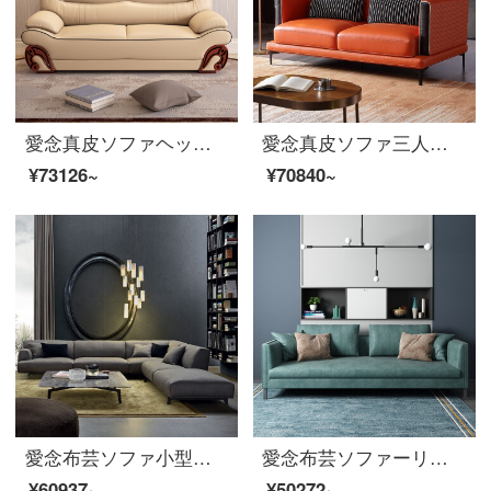
愛念真皮ソファヘッド層牛革オフィスソファ小型タイプの3人が簡単に現代客間家具の黄色の真皮1+1+3セットになります。
愛念真皮ソファ三人の頭の牛皮の大きさの回転角の砂の小さな家型の回転角度のソファーの組み合わせ意式の軽い豪華客間の家具1932〓ミカンの赤色【頭の層のナッパの皮/羽毛の柔らかい包み】双位+貴妃
¥73126~
¥70840~
愛念布芸ソファ小型タイプ三人の羽毛回転角布ソファーセット意式軽い豪華客間家具
愛念布芸ソファーリビングルームの小型タイプ三人の意式軽い贅沢防水科学技術布ソファの回転角ソファーの組み合わせ
¥60937~
¥50272~