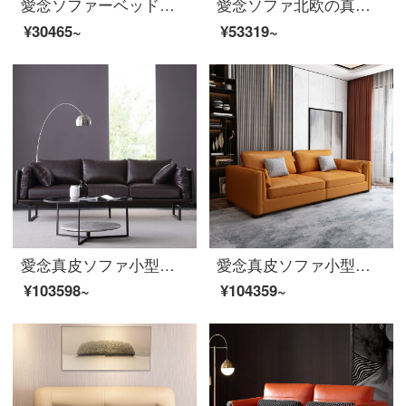
愛念ソファーベッドの両用多機能折りたたみ式の本革ソファーの三人室タイプの簡単な予約です。現代客間の家具は白米か黄色の本革の三人です。
愛念ソファ北欧の真皮のソファーヘッド層牛皮の3人の組み合わせは簡単で現代の小型客間の家具の浅い黄色の真皮の大きい4人のソファーの2.62メートル+足を踏みます。
¥30465~
¥53319~
愛念真皮ソファ小型タイプ3人の羽毛頭層牛皮回転角ソファセットイタリア式軽量豪華客間家具N 81著エンドル色【トップ牛革/ダウンジャケット】1+2+3セット
愛念真皮ソファ小型タイプ三人の頭層牛皮回転角ソファセットはシンプルで現代客間家具1908〓オレンジ色
¥103598~
¥104359~