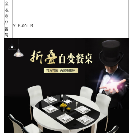
産
地
商
品
YLF-001 B
番
号