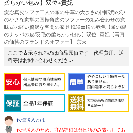
柔らかい包み】双位+貴妃
愛念真皮ソファ三人の頭の牛革の大きさの回転角の砂
の小さな家型の回転角度のソファーの組み合わせの意
味式の軽い贅沢な客間の家具1932〓橘の赤色【頭の層
のナッパの皮/羽毛の柔らかい包み】双位+貴妃【写真
の価格のブランドのオファー】-京東
ここで表示されるのは商品原価です。代理費用、送
料等はお問い合わせください
代理購入とは
代理購入のため、商品詳細は外国語のみ表示してお