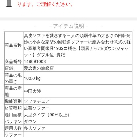
ります。ご理解ください。
アイテム説明
真皮ソファを愛念する三人の頭層牛革の大きさの回転角
沙の小さな家型の回転角ソファーの組み合わせ意式の軽
商品名称
い豪華客間家具1932〓橘色【頭層ナッパ/ダウンジャケ
ット】ダブル位+貴妃
商品番号
149091003
店舗
愛念家の旗艦店
商品の毛
100.0 kg
の重さ
商品の産
中国大陸
地
機能類別
ソファチェア
材質種類
皮芸ソファー
適用面積
大型タイプ（90㎡以上）
パッキン
ダウン
適用人数
多人ソファ
ソファー