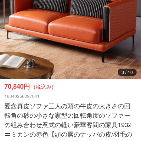
3
/
10
70,840円
(税込み)
16040256297041
愛念真皮ソファ三人の頭の牛皮の大きさの回
転角の砂の小さな家型の回転角度のソファー
の組み合わせ意式の軽い豪華客間の家具1932
〓ミカンの赤色【頭の層のナッパの皮/羽毛の