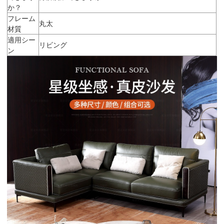
か？
フレーム
丸太
材質
適用シー
リビング
ン