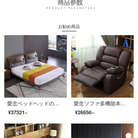
お勧め商品
愛念ベッドヘッドの牛皮ベッド1.8メートルダブルベッドの真皮ベッドイタリアの簡易ベッドの主な寝室のベッドの大きいベッドの結婚ベッド1847〓〓〓ブラウンの灰色のベッド+マットレス*2
愛念ソファ多機能本革ソファーUSB充電電動怠け者ソファネットカフェネイルシアターオフィスソファカフェイン色本革シングルビット（手動三機能）
¥37321~
¥26656~