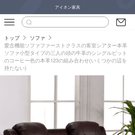
アイネン家具
トップ
ソファ
愛念機能ソファファーストクラスの客室シアター本革
ソファ小型タイプの三人の頭の牛革のシングルビット
のコーヒー色の本革123の組み合わせ(いくつかの辺を
持たない)