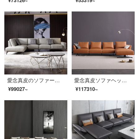
愛念真皮のソファーの小型タイプ三人のトップコートの回転角ソファーの組み合わせイタリア式の軽い豪華客間家具
愛念真皮ソファヘッド層牛革の小型タイプ三人の意味式軽い贅沢なダウンジャケットの角ソファーの組み合わせは簡単な客間家具の1878〓（zhi）を組み合わせます。
¥99027~
¥117310~