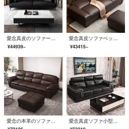
愛念真皮のソファーヘッド層の牛皮北欧の小型タイプの3人の意味式の軽い豪華客間家具989〓黒の本革2.8メートルの大きい4人の位
愛念真皮ソファベッドの両用多機能収納物を折り畳み、現代客間家具エンドル色三人位＋足を踏む。
¥44939~
¥43415~
愛念の本革のソファーの頭の層の牛革の小さい家型の3人の位は組み合わせて簡単に近代的な客間の家具のエンドル色/黒色の本革の1+1+3組み合わせを結びます。
愛念真皮ソファ小型タイプ三人の頭層牛革オフィスの組み合わせは簡単で現代客間家具816龚黒二位+単位+貴妃(方向備考)
¥73126~
¥53319~