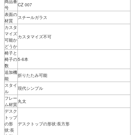
商品番
CZ 007
号
表面の
スチールガラス
材質
カスタ
マイズ
カスタマイズ不可
可能か
どうか
椅子と
椅子の
5-6本
数
追加機
折りたたみ可能
能
スタイ
現代シンプル
ル
フレー
丸太
ム材質
デスク
トップ
の形
デスクトップの形状:長方形
状:長