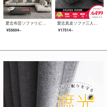
爱念布芸ソファリビングルームのサイズの部屋型の回転ソファーの组み合わせ式の简素な家具YJ 008〓米白色のダブルポジション+単位+回転角+単位+足踏み
愛念真皮ソファ三人で北欧の大きさの部屋型の回転角度ソファーを組み合わせたシンプルなリビングルーム家具1969〓深灰色の本革シングルルームです。
¥55604~
¥17514~