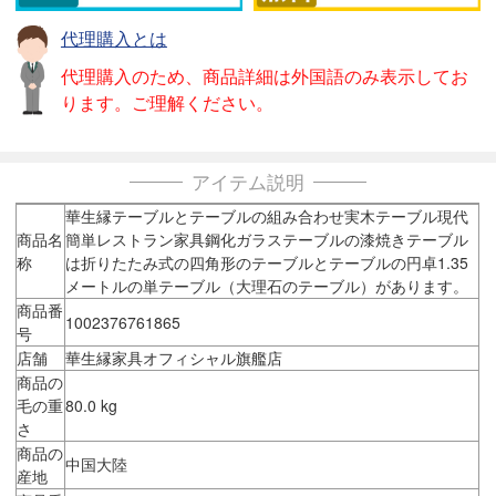
代理購入とは
代理購入のため、商品詳細は外国語のみ表示してお
ります。ご理解ください。
アイテム説明
華生縁テーブルとテーブルの組み合わせ実木テーブル現代
商品名
簡単レストラン家具鋼化ガラステーブルの漆焼きテーブル
称
は折りたたみ式の四角形のテーブルとテーブルの円卓1.35
メートルの単テーブル（大理石のテーブル）があります。
商品番
1002376761865
号
店舗
華生縁家具オフィシャル旗艦店
商品の
毛の重
80.0 kg
さ
商品の
中国大陸
産地