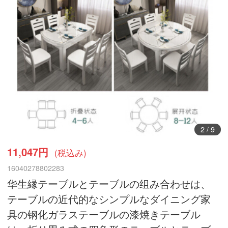
3
/
9
11,047円
(税込み)
16040278802283
华生縁テーブルとテーブルの组み合わせは、
テーブルの近代的なシンプルなダイニング家
具の钢化ガラステーブルの漆焼きテーブル