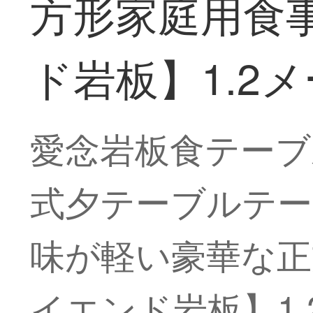
方形家庭用食
ド岩板】1.2
愛念岩板食テーブ
式夕テーブルテ
味が軽い豪華な正
イエンド岩板】1