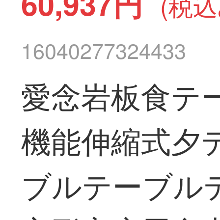
60,937円
(税込
16040277324433
愛念岩板食テ
機能伸縮式夕
ブルテーブル