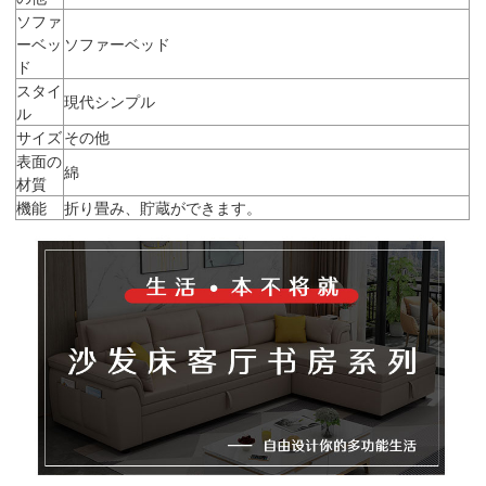
ソファ
ーベッ
ソファーベッド
ド
スタイ
現代シンプル
ル
サイズ
その他
表面の
綿
材質
機能
折り畳み、貯蔵ができます。