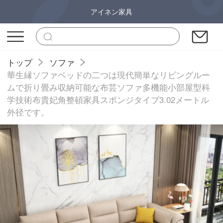
アイネン家具
トップ
ソファ
華生縁ソファベッドの二つは現代簡単なリビングルー
ムで折り畳み収納可能な布芸ソファ多機能小部屋型科
学技術布貴妃角整頓家具スポンジタイプ3.02メートル
外径です。