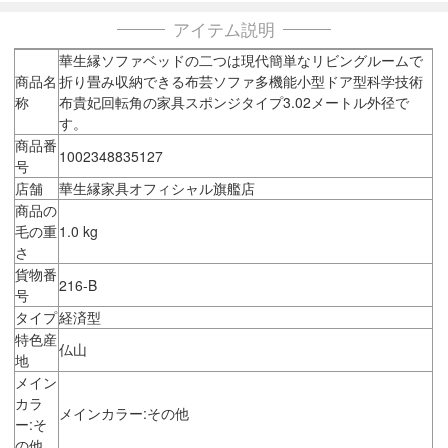
アイテム説明
華生縁ソファベッドの二つは現代簡単なリビングルームで
商品名
折り畳み収納できる布芸ソファ多機能小型ドア型科学技術
称
布貴妃回転角の家具スポンジタイプ3.02メートル外径で
す。
商品番
1002348835127
号
店舗
華生縁家具オフィシャル旗艦店
商品の
毛の重
1.0 kg
さ
貨物番
216-B
号
タイプ
経済型
特色産
仏山
地
メイン
カラ
メインカラー:その他
ー:そ
の他