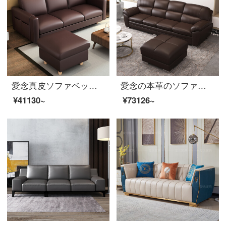
愛念真皮ソファベッド両用多機能折りたたみ小型タイプ三人位簡単現代客間家具エンドル色三人位＋足（本革）
愛念の本革のソファーの頭の層の牛革の小さい家型の3人の位は組み合わせて簡単に近代的な客間の家具のエンドル色/黒色の本革の1+1+3組み合わせを結びます。
¥41130~
¥73126~