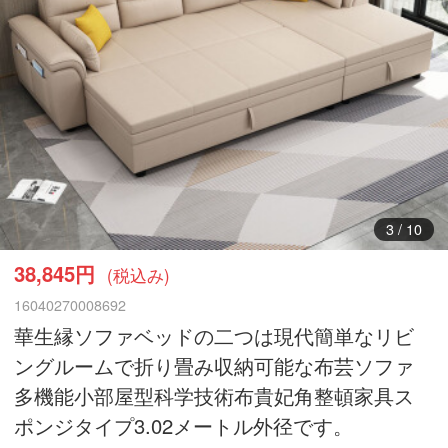
3
/
10
38,845円
(税込み)
16040270008692
華生縁ソファベッドの二つは現代簡単なリビ
ングルームで折り畳み収納可能な布芸ソファ
多機能小部屋型科学技術布貴妃角整頓家具ス
ポンジタイプ3.02メートル外径です。