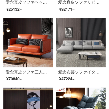
愛念真皮ソファヘッド層牛革三人の北欧サイズの回転角ソファセットはシンプルで現代客間家具1901葃深灰色【頭層ナパ/ダウンジャケット】シングルランキングです。
愛念真皮ソファリビング三人の軽い贅沢の後、現代の曲がり角ソファーの組み合わせは、軽奢な後部層の牛皮の大きさの戸型家具D 06〓頭層の真皮1+2+3の組み合わせです。
¥25132~
¥92171~
愛念真皮ソファ三人の頭の牛皮の大きさの回転角の砂の小さな家型の回転角度のソファーの組み合わせ意式の軽い豪華客間の家具1932〓ミカンの赤色【頭の層のナッパの皮/羽毛の柔らかい包み】双位+貴妃
愛念布芸ソファイタリア式極シンプルなサイズの戸型貴妃回転角ソファ北欧シンプルなリビングルーム家具YJ 007〓灰色のペア+シングル+貴妃（3.7メートル）
¥70840~
¥47224~