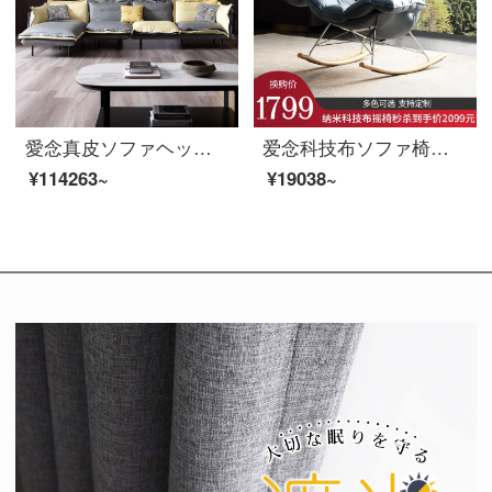
愛念真皮ソファヘッド層牛革の小型タイプ三人の意味式軽い贅沢なリビングルームの角皮のソファーの組み合わせ715〓（龛）【皮布の結合/ダウンジャケットのパッケージ】ダブルポジション+単位+貴妃
爱念科技布ソファ椅子と小型客間布芸シングルルームのネット紅ins風揺り椅子の寝室のベランダのカジュアルなシングルチェア5号揺り椅子
¥114263~
¥19038~